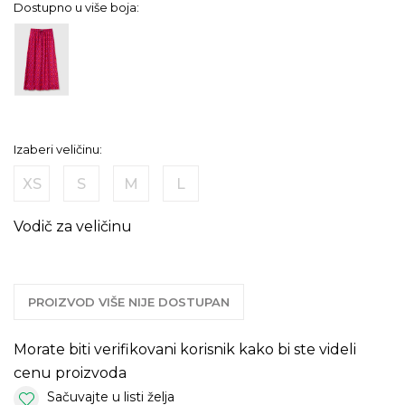
Dostupno u više boja:
Izaberi veličinu:
XS
S
M
L
Vodič za veličinu
PROIZVOD VIŠE NIJE DOSTUPAN
Morate biti verifikovani korisnik kako bi ste videli
cenu proizvoda
Sačuvajte u listi želja