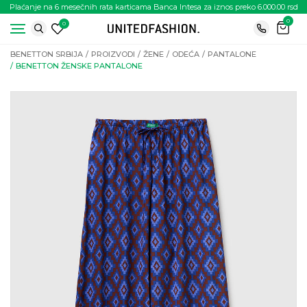
Plaćanje na 6 mesečnih rata karticama Banca Intesa za iznos preko 6.000.00 rsd
0
0
BENETTON SRBIJA
PROIZVODI
ŽENE
ODEĆA
PANTALONE
BENETTON ŽENSKE PANTALONE