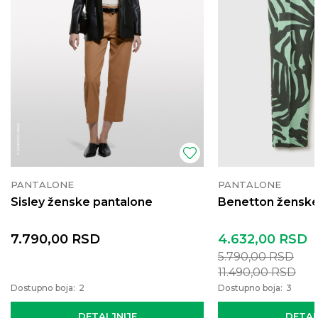
PANTALONE
PANTALONE
Sisley ženske pantalone
Benetton ženske
7.790,00
RSD
4.632,00
RSD
5.790,00
RSD
11.490,00
RSD
Dostupno boja:
2
Dostupno boja:
3
DETALJNIJE
DETAL