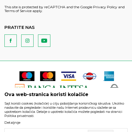
This site is protected by reCAPTCHA and the Google
Privacy Policy
and
Terms of Service
apply.
PRATITE NAS
Ova web-stranica koristi kolačiće
Sajt koristi cookies (kolačiće) u cilju poboljšanja korisničkog iskustva. Ukoliko
nastavite da pregledate i koristite našu Internet prodavnicu slažete se sa
upotrebom kolačića. Detalje o upotrebi kolačića možete pogledati na stranici
Politika privatnosti.
Podaci su informativnog karaktera i podložni su izmenama. Svi
Detaljnije
artikli prikazani na sajtu su deo naše ponude i ne podrazumeva
da su dostupni u svakom trenutku.