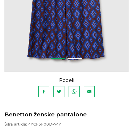
Podeli
Benetton ženske pantalone
Šifra artikla:
4YCF5F00D-74Y