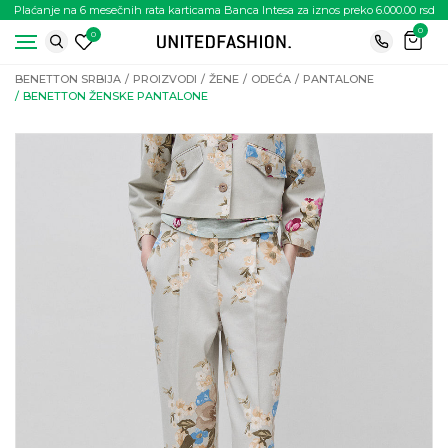
Plaćanje na 6 mesečnih rata karticama Banca Intesa za iznos preko 6.000.00 rsd
0
0
BENETTON SRBIJA
PROIZVODI
ŽENE
ODEĆA
PANTALONE
BENETTON ŽENSKE PANTALONE