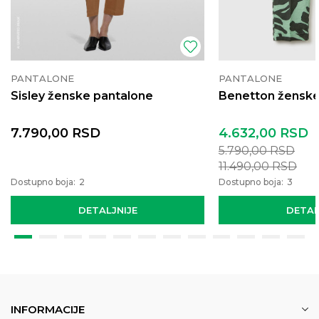
PANTALONE
PANTALONE
Sisley ženske pantalone
Benetton ženske
7.790,00
RSD
4.632,00
RSD
5.790,00
RSD
11.490,00
RSD
Dostupno boja:
2
Dostupno boja:
3
DETALJNIJE
DETAL
INFORMACIJE