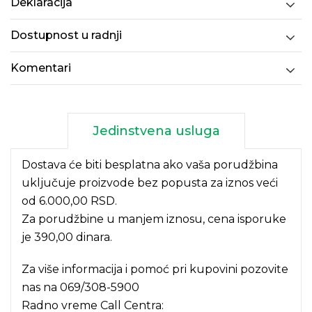
Deklaracija
Dostupnost u radnji
Komentari
Jedinstvena usluga
Dostava će biti besplatna ako vaša porudžbina
uključuje proizvode bez popusta za iznos veći
od 6.000,00 RSD.
Za porudžbine u manjem iznosu, cena isporuke
je 390,00 dinara.
Za više informacija i pomoć pri kupovini pozovite
nas na
069/308-5900
Radno vreme Call Centra: