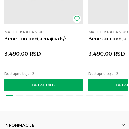
MAJICE KRATAK RUKAV
MAJICE K
Benetton dečija majica k/r
Benetton dečija 
3.490,00
RSD
3.490,00
RSD
Dostupno boja:
2
Dostupno boja:
2
DETALJNIJE
DETAL
INFORMACIJE