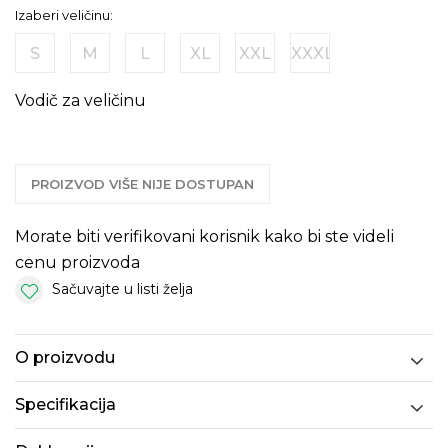
Izaberi veličinu:
S
M
L
XL
XXL
XXXL
Vodič za veličinu
PROIZVOD VIŠE NIJE DOSTUPAN
Morate biti verifikovani korisnik kako bi ste videli
cenu proizvoda
Sačuvajte u listi želja
O proizvodu
Specifikacija