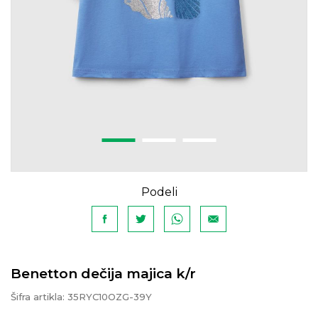
Podeli
Benetton dečija majica k/r
Šifra artikla:
35RYC10OZG-39Y