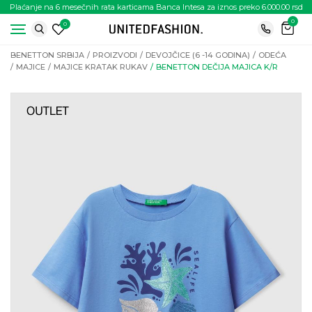
Plaćanje na 6 mesečnih rata karticama Banca Intesa za iznos preko 6.000.00 rsd
0
0
BENETTON SRBIJA
PROIZVODI
DEVOJČICE (6 -14 GODINA)
ODEĆA
MAJICE
MAJICE KRATAK RUKAV
BENETTON DEČIJA MAJICA K/R