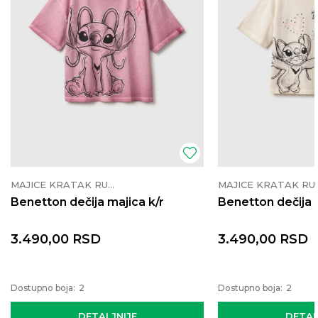
MAJICE KRATAK RUKAV
MAJICE K
Benetton dečija majica k/r
Benetton dečija 
3.490,00
RSD
3.490,00
RSD
Dostupno boja:
2
Dostupno boja:
2
DETALJNIJE
DETAL