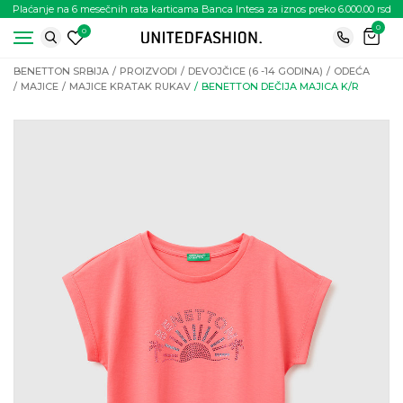
Plaćanje na 6 mesečnih rata karticama Banca Intesa za iznos preko 6.000.00 rsd
0
0
BENETTON SRBIJA
PROIZVODI
DEVOJČICE (6 -14 GODINA)
ODEĆA
MAJICE
MAJICE KRATAK RUKAV
BENETTON DEČIJA MAJICA K/R