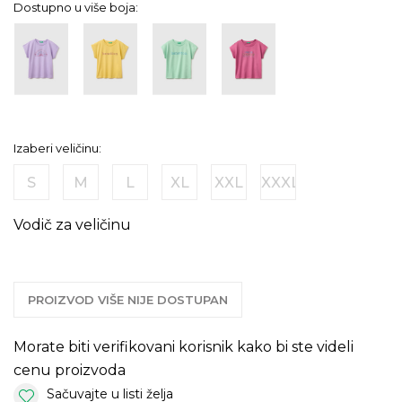
Dostupno u više boja:
Izaberi veličinu:
S
M
L
XL
XXL
XXXL
Vodič za veličinu
PROIZVOD VIŠE NIJE DOSTUPAN
Morate biti verifikovani korisnik kako bi ste videli
cenu proizvoda
Sačuvajte u listi želja