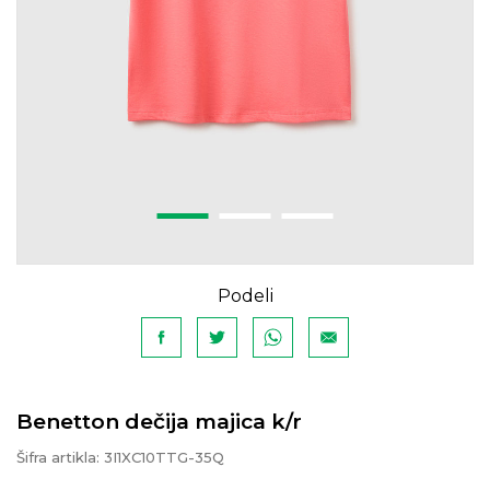
Podeli
Benetton dečija majica k/r
Šifra artikla:
3I1XC10TTG-35Q