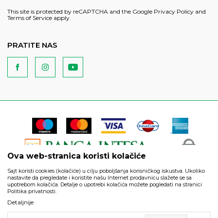
This site is protected by reCAPTCHA and the Google
Privacy Policy
and
Terms of Service
apply.
PRATITE NAS
Ova web-stranica koristi kolačiće
Sajt koristi cookies (kolačiće) u cilju poboljšanja korisničkog iskustva. Ukoliko
nastavite da pregledate i koristite našu Internet prodavnicu slažete se sa
upotrebom kolačića. Detalje o upotrebi kolačića možete pogledati na stranici
Politika privatnosti.
Podaci su informativnog karaktera i podložni su izmenama. Svi
Detaljnije
artikli prikazani na sajtu su deo naše ponude i ne podrazumeva
da su dostupni u svakom trenutku.