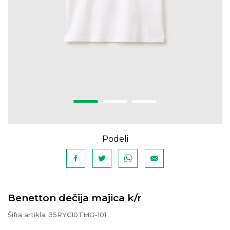
Podeli
Benetton dečija majica k/r
Šifra artikla:
35RYC10TMG-101