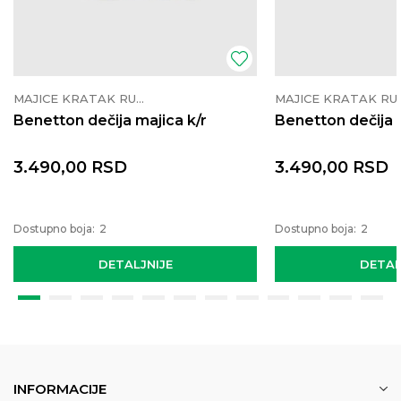
MAJICE KRATAK RUKAV
MAJICE K
Benetton dečija majica k/r
Benetton dečija 
3.490,00
RSD
3.490,00
RSD
Dostupno boja:
2
Dostupno boja:
2
DETALJNIJE
DETAL
INFORMACIJE