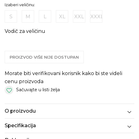
Izaberi veličinu:
S
M
L
XL
XXL
XXXL
Vodič za veličinu
PROIZVOD VIŠE NIJE DOSTUPAN
Morate biti verifikovani korisnik kako bi ste videli
cenu proizvoda
Sačuvajte u listi želja
O proizvodu
Specifikacija