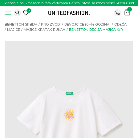
Plaćanje na 6 mesečnih rata karticama Banca Intesa za iznos preko 6.000.00 rsd
0
0
BENETTON SRBIJA
PROIZVODI
DEVOJČICE (6 -14 GODINA)
ODEĆA
MAJICE
MAJICE KRATAK RUKAV
BENETTON DEČIJA MAJICA K/R