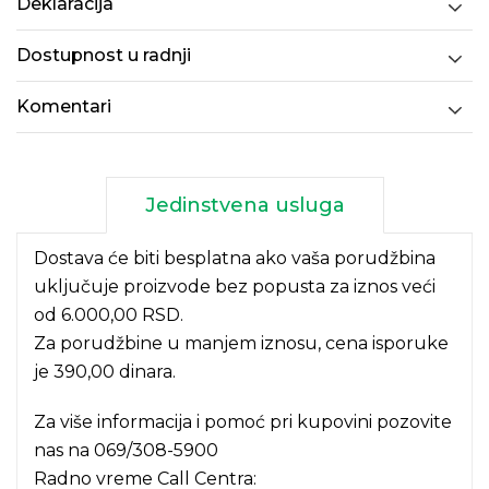
Deklaracija
Dostupnost u radnji
Komentari
Jedinstvena usluga
Dostava će biti besplatna ako vaša porudžbina
uključuje proizvode bez popusta za iznos veći
od 6.000,00 RSD.
Za porudžbine u manjem iznosu, cena isporuke
je 390,00 dinara.
Za više informacija i pomoć pri kupovini pozovite
nas na
069/308-5900
Radno vreme Call Centra: