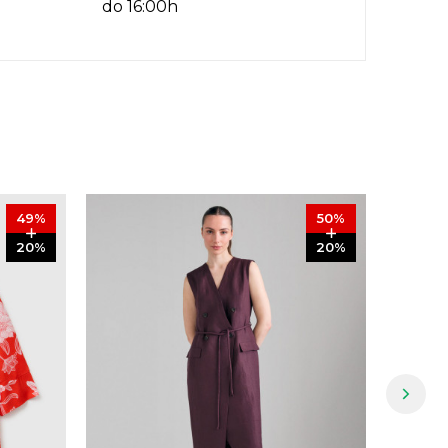
do 16:00h
49
%
50
%
20
%
20
%