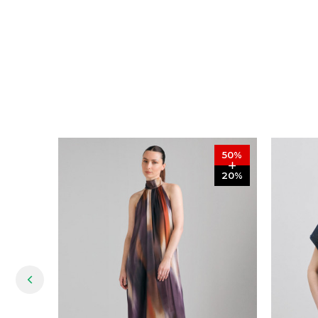
50
%
20
%