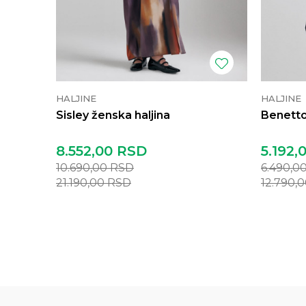
HALJINE
HALJINE
Sisley ženska haljina
Benetto
8.552,00
RSD
5.192,
10.690,00
RSD
6.490,0
21.190,00
RSD
12.790,