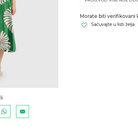
PROIZVOD VIŠE NIJE D
Morate biti verifikovani
Sačuvajte u listi želja
li