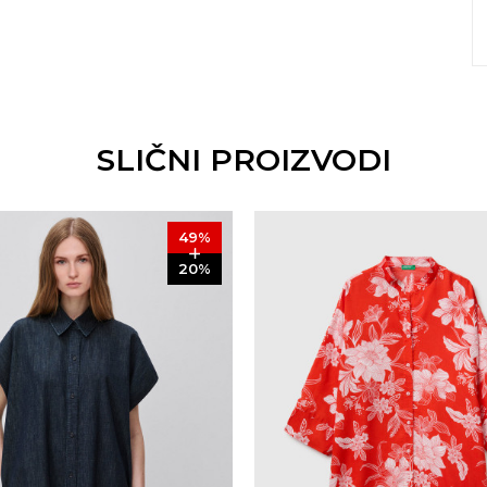
SLIČNI PROIZVODI
49
%
20
%