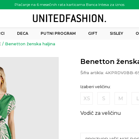
Plaćanje na 6 mesečnih rata karticama Banca Intesa za iznos
preko 6.000.00 rsd
CI
DECA
PUTNI PROGRAM
GIFT
SISLEY
O
E
Benetton ženska haljina
Benetton ženska
Šifra artikla:
4KPRDV0BB-
Izaberi veličinu:
XS
S
M
Vodič za veličinu