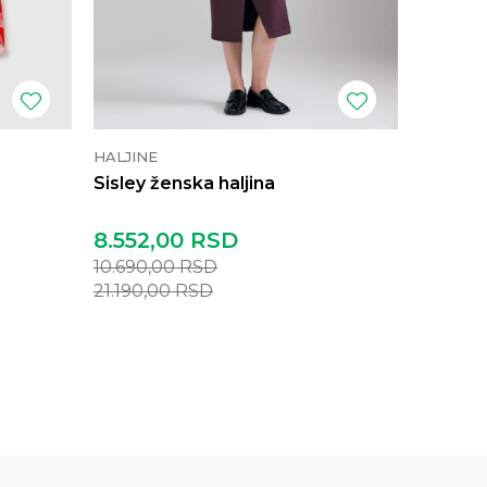
HALJINE
HALJINE
Sisley ženska haljina
Benetto
8.552,00
RSD
4.632
10.690,00
RSD
5.790,
21.190,00
RSD
11.490,