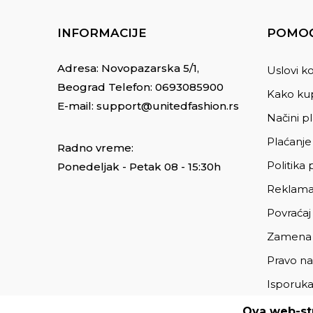
INFORMACIJE
POMOĆ
Adresa: Novopazarska 5/1,
Uslovi ko
Beograd Telefon:
0693085900
Kako kup
E-mail:
support@unitedfashion.rs
Načini p
Plaćanje
Radno vreme:
Politika 
Ponedeljak - Petak 08 - 15:30h
Reklama
Povraćaj
Zamena
Pravo na
Isporuk
Ova web-str