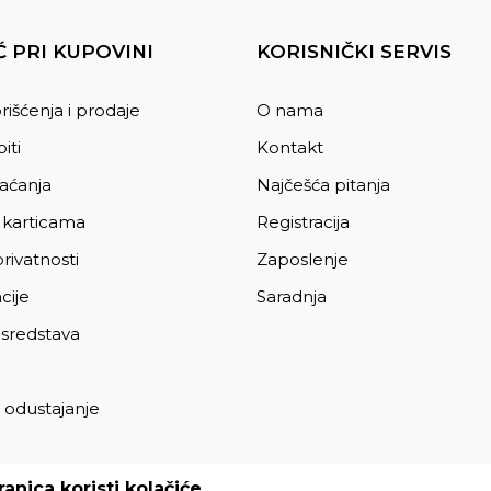
 PRI KUPOVINI
KORISNIČKI SERVIS
rišćenja i prodaje
O nama
iti
Kontakt
laćanja
Najčešća pitanja
 karticama
Registracija
privatnosti
Zaposlenje
cije
Saradnja
 sredstava
 odustajanje
a
anica koristi kolačiće