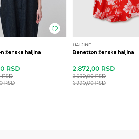
HALJINE
n ženska haljina
Benetton ženska haljina
00
RSD
2.872,00
RSD
0
RSD
3.590,00
RSD
00
RSD
6.990,00
RSD