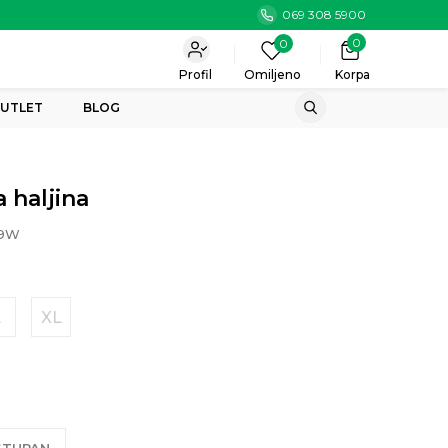
069 308 5900
0
0
Profil
Omiljeno
Korpa
UTLET
BLOG
 haljina
69W
L
XL