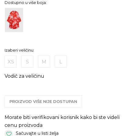
Dostupno u više boja:
Izaberi veličinu:
XS
S
M
L
Vodič za veličinu
PROIZVOD VIŠE NIJE DOSTUPAN
Morate biti verifikovani korisnik kako bi ste videli
cenu proizvoda
Sačuvajte u listi želja