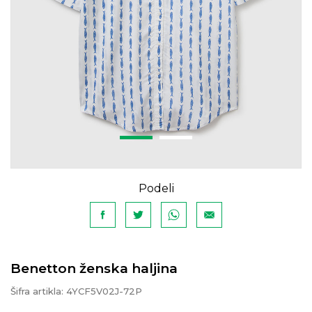
Podeli
Benetton ženska haljina
Šifra artikla:
4YCF5V02J-72P