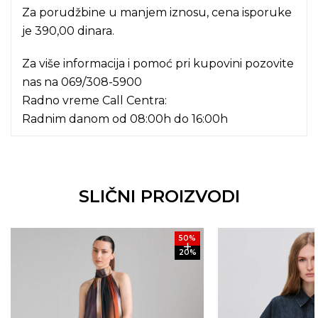
Za porudžbine u manjem iznosu, cena isporuke
je 390,00 dinara.
Za više informacija i pomoć pri kupovini pozovite
nas na
069/308-5900
Radno vreme Call Centra:
Radnim danom od 08:00h do 16:00h
SLIČNI PROIZVODI
50
%
20
%