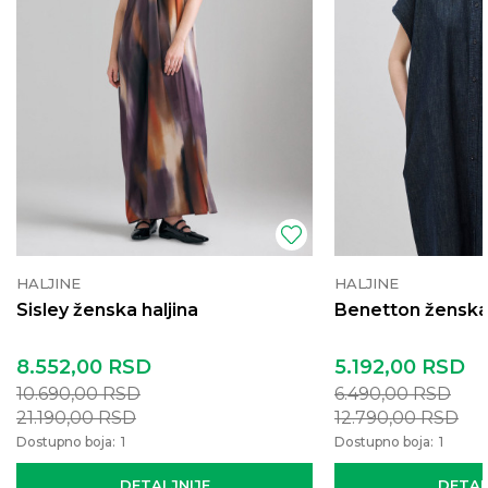
HALJINE
HALJINE
Sisley ženska haljina
Benetton ženska 
8.552,00
RSD
5.192,00
RSD
10.690,00
RSD
6.490,00
RSD
21.190,00
RSD
12.790,00
RSD
Dostupno boja:
1
Dostupno boja:
1
DETALJNIJE
DETAL