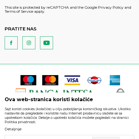
This site is protected by reCAPTCHA and the Google
Privacy Policy
and
Terms of Service
apply.
PRATITE NAS
Ova web-stranica koristi kolačiće
Sajt koristi cookies (kolačiće) u cilju poboljšanja korisničkog iskustva. Ukoliko
nastavite da pregledate i koristite našu Internet prodavnicu slažete se sa
upotrebom kolačića. Detalje o upotrebi kolačića možete pogledati na stranici
Politika privatnosti.
Podaci su informativnog karaktera i podložni su izmenama. Svi
Detaljnije
artikli prikazani na sajtu su deo naše ponude i ne podrazumeva
da su dostupni u svakom trenutku.