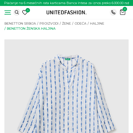
Plaćanje na 6 mesečnih rata karticama Banca Intesa za iznos preko 6.000.00 rsd
0
0
BENETTON SRBIJA
PROIZVODI
ŽENE
ODEĆA
HALJINE
BENETTON ŽENSKA HALJINA