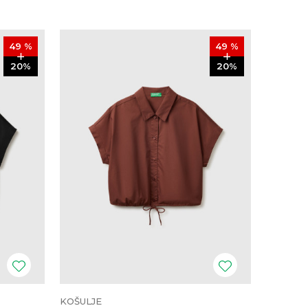
49
%
49
%
20
%
20
%
KOŠULJE