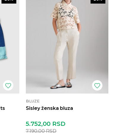
BLUZE
rts
Sisley ženska bluza
5.752,00
RSD
7.190,00
RSD