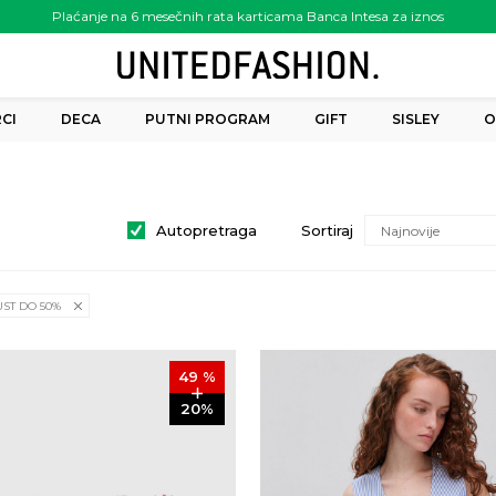
Plaćanje na 6 mesečnih rata karticama Banca Intesa za iznos
preko 6.000.00 rsd
CI
DECA
PUTNI PROGRAM
GIFT
SISLEY
O
Autopretraga
Sortiraj
UST DO 50%
49
%
20
%