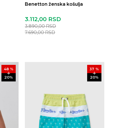
Benetton ženska košulja
3.112,00
RSD
3.890,00
RSD
7.690,00
RSD
48
%
37
%
20
%
20
%