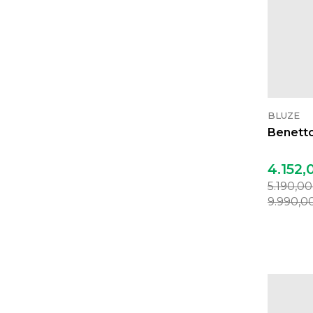
BLUZE
Benetto
4.152,
5.190,0
9.990,0