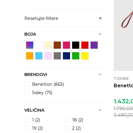
Resetujte filtere
BOJA
BRENDOVI
TORBE
Benetton (863)
Benetto
Sisley (75)
1.432,
1.790,0
VELIČINA
3.490,0
1
(2)
18
(2)
19
(2)
2
(2)