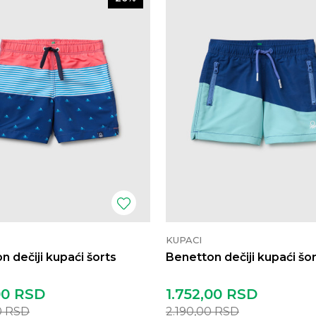
KUPACI
n dečiji kupaći šorts
Benetton dečiji kupaći šo
00
RSD
1.752,00
RSD
0
RSD
2.190,00
RSD