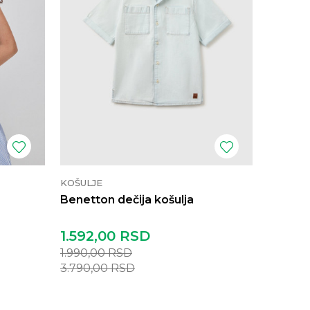
KOŠULJE
Benetton dečija košulja
1.592,00
RSD
1.990,00
RSD
3.790,00
RSD