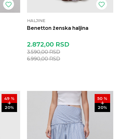
HALJINE
Benetton ženska haljina
2.872,00
RSD
3.590,00
RSD
6.990,00
RSD
49
%
50
%
20
%
20
%