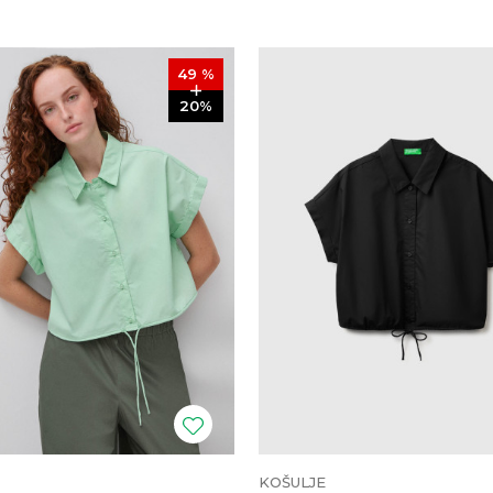
49
%
20
%
KOŠULJE