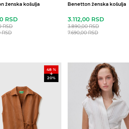
n ženska košulja
Benetton ženska košulja
00
RSD
3.112,00
RSD
0
RSD
3.890,00
RSD
0
RSD
7.690,00
RSD
48
%
20
%