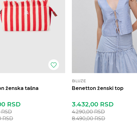
BLUZE
n ženska tašna
Benetton ženski top
00
RSD
3.432,00
RSD
0
RSD
4.290,00
RSD
0
RSD
8.490,00
RSD