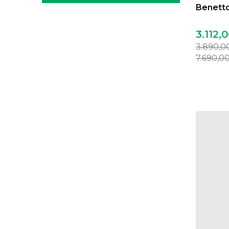
Benetto
3.112,
3.890,0
7.690,0