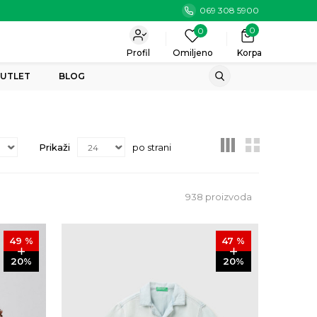
069 308 5900
0
0
Profil
Omiljeno
Korpa
UTLET
BLOG
Prikaži
po strani
938
proizvoda
49
%
47
%
20
%
20
%