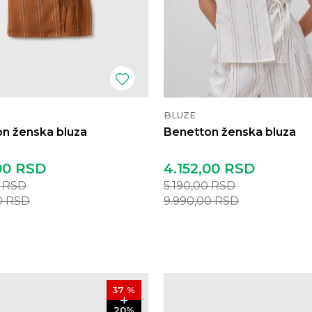
BLUZE
n ženska bluza
Benetton ženska bluza
00
RSD
4.152,00
RSD
0
RSD
5.190,00
RSD
0
RSD
9.990,00
RSD
37
%
20
%