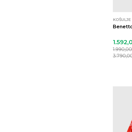
KOŠULJE
Benetto
1.592,
1.990,0
3.790,0