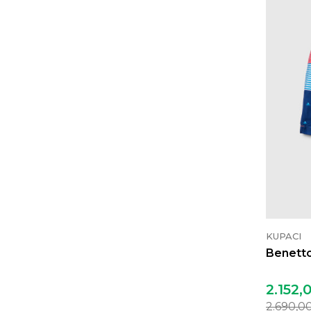
KUPACI
Benetto
2.152,
2.690,0