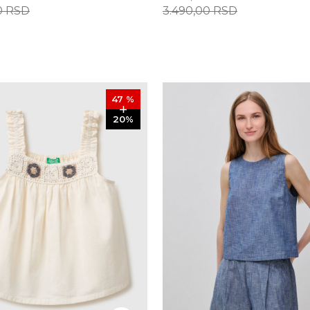
0
RSD
3.490,00
RSD
47
%
20
%