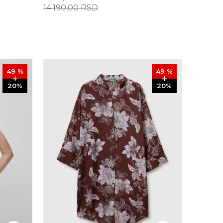
14.190,00
RSD
49
%
49
%
20
%
20
%