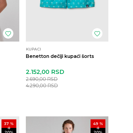
KUPACI
Benetton dečiji kupaći šorts
2.152,00
RSD
2.690,00
RSD
4.290,00
RSD
37
%
49
%
20
%
20
%