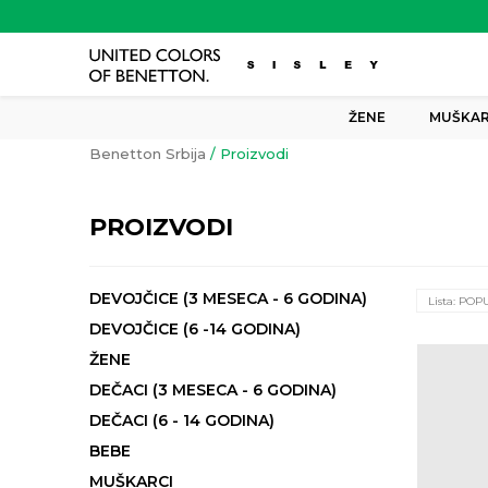
ŽENE
MUŠKAR
Benetton Srbija
Proizvodi
PROIZVODI
DEVOJČICE (3 MESECA - 6 GODINA)
Lista: POP
DEVOJČICE (6 -14 GODINA)
ŽENE
DEČACI (3 MESECA - 6 GODINA)
DEČACI (6 - 14 GODINA)
BEBE
MUŠKARCI