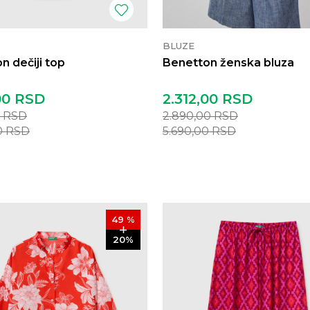
BLUZE
n dečiji top
Benetton ženska bluza
00
RSD
2.312,00
RSD
0
RSD
2.890,00
RSD
0
RSD
5.690,00
RSD
49
%
20
%